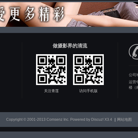
做摄影界的清流
公司
运营
楼（
关注青莲
访问手机版
Copyright © 2001-2013
Comsenz Inc.
Powered by
Discuz!
X3.4
|
网站地图