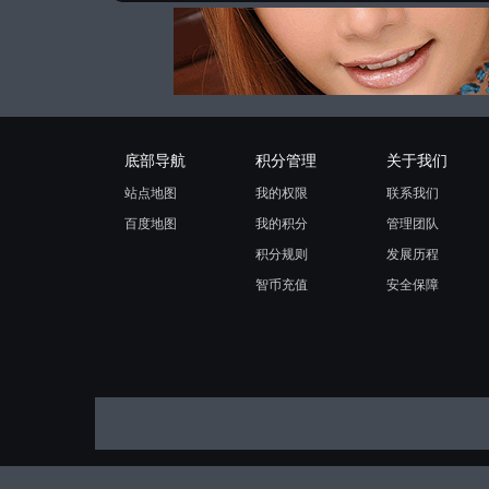
底部导航
积分管理
关于我们
站点地图
我的权限
联系我们
百度地图
我的积分
管理团队
积分规则
发展历程
智币充值
安全保障