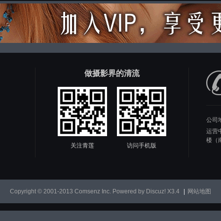
做摄影界的清流
公司
运营
楼（
关注青莲
访问手机版
Copyright © 2001-2013
Comsenz Inc.
Powered by
Discuz!
X3.4
|
网站地图