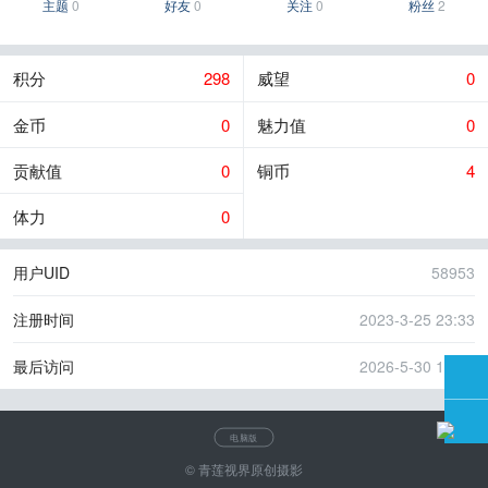
主题
0
好友
0
关注
0
粉丝
2
积分
298
威望
0
金币
0
魅力值
0
贡献值
0
铜币
4
体力
0
用户UID
58953
注册时间
2023-3-25 23:33
最后访问
2026-5-30 13:20
电脑版
© 青莲视界原创摄影