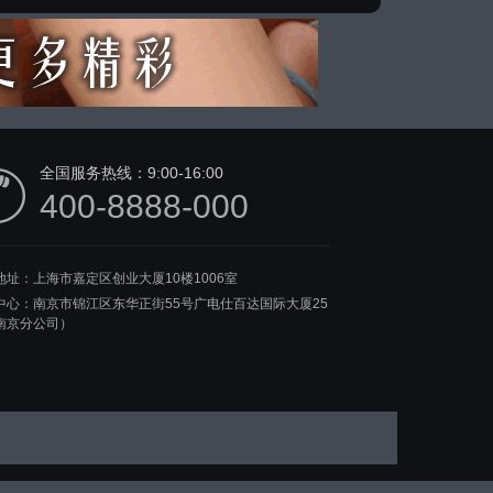
全国服务热线：
9:00-16:00
400-8888-000
地址：上海市嘉定区创业大厦10楼1006室
中心：南京市锦江区东华正街55号广电仕百达国际大厦25
南京分公司）