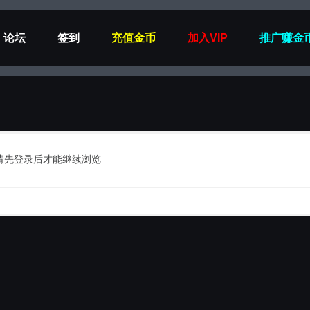
论坛
签到
充值金币
加入VIP
推广赚金
请先登录后才能继续浏览