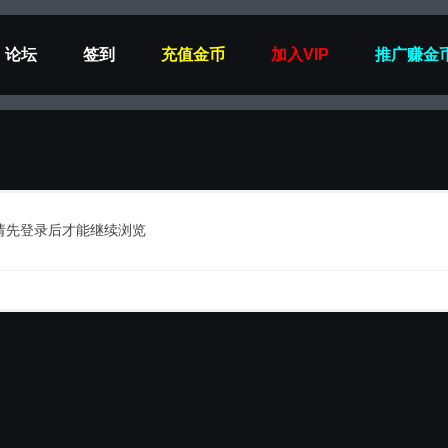
论坛
签到
充值金币
加入VIP
推广赚金
请先登录后才能继续浏览