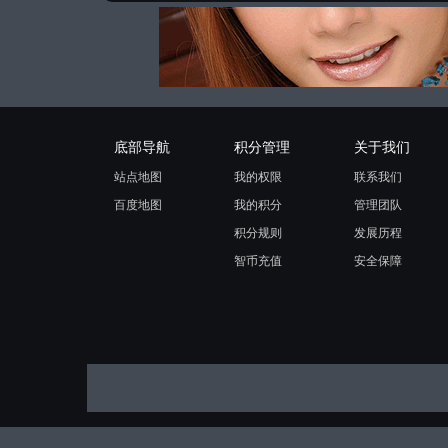
底部导航
积分管理
关于我们
站点地图
我的权限
联系我们
百度地图
我的积分
管理团队
积分规则
发展历程
智币充值
安全保障