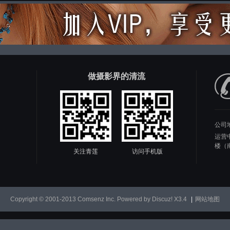
做摄影界的清流
公司
运营
楼（
关注青莲
访问手机版
Copyright © 2001-2013
Comsenz Inc.
Powered by
Discuz!
X3.4
|
网站地图